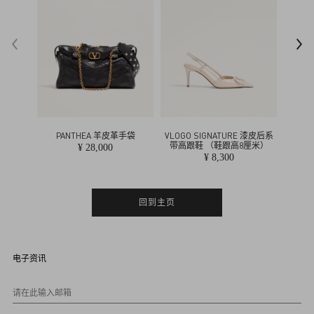
t
i
n
o
PANTHEA 羊皮革手袋
VLOGO SIGNATURE 漆皮后系
VLOG
带高跟鞋 （鞋跟高8厘米）
¥ 28,000
¥ 8,300
回到主页
电子资讯
请在此输入邮箱