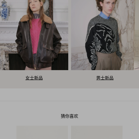
V
女士新品
男士新品
a
l
e
猜你喜欢
n