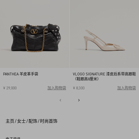
PANTHEA 羊皮革手袋
VLOGO SIGNATURE 漆皮后系带高跟鞋
（鞋跟高8厘米）
¥ 29,000
加入购物袋
¥ 8,300
加入购物袋
34
34.5
35
35.5
36
36.5
37
37.5
38
38.5
1
39
39.5
40
2
3
4
5
主页
/
女士
/
配饰
/
时尚首饰
6
7
8
9