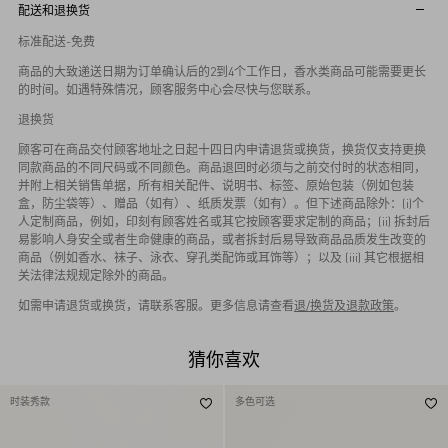
配送和退换货
标准配送-免费
商品的大致递送日期为订单确认后的2到4个工作日，香水类商品可能需要更长
的时间。如遇特殊情况，顾客服务中心会尽快与您联系。
退换货
顾客可在商品交付顾客地址之日起十四日内申请退货或换货，换货仅支持更换
同款商品的不同尺码或不同颜色。商品退回时必须与之前交付时的状态相同，
并附上相关销售单据，所有相关配件、说明书、标签、原始包装（例如包装
盒，防尘袋等）、赠品（如有）、纸质发票（如有）。但下述商品除外：(i)个
人定制商品，例如，印刻有顾客姓名或其它按顾客要求定制的商品；(ii) 拆封后
易影响人身安全或者生命健康的商品，或者拆封后易导致商品品质发生改变的
商品（例如香水、袜子、泳衣、穿孔类配饰或耳饰等）；以及 (iii) 其它根据相
关法律法规规定除外的商品。
如需申请退货或换货，请联系客服。更多信息请查看
退/换货及退款政策
。
猜你喜欢
时装秀款
多色可选