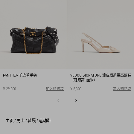
PANTHEA 羊皮革手袋
VLOGO SIGNATURE 漆皮后系带高跟鞋
（鞋跟高8厘米）
¥ 29,000
加入购物袋
¥ 8,300
加入购物袋
34
34.5
35
35.5
36
36.5
37
37.5
38
38.5
1
39
39.5
40
2
3
4
5
主页
/
男士
/
鞋履
/
运动鞋
6
7
8