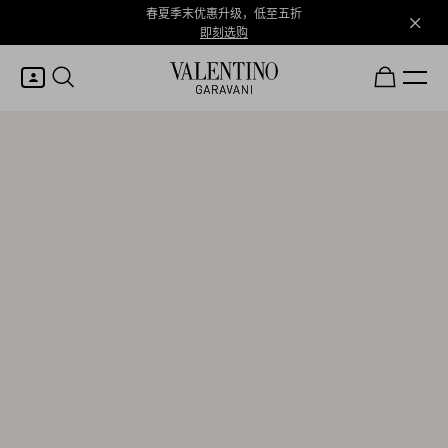
春夏季末优惠升级，低至五折
即刻选购
我的账户
登录或注册
心愿单