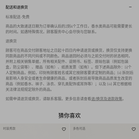
配送和退换货
标准配送-免费
商品的大致递送日期为订单确认后的2到4个工作日，香水类商品可能需要更长
的时间。如遇特殊情况，顾客服务中心会尽快与您联系。
退换货
顾客可在商品交付顾客地址之日起十四日内申请退货或换货，换货仅支持更换
同款商品的不同尺码或不同颜色。商品退回时必须与之前交付时的状态相同，
并附上相关销售单据，所有相关配件、说明书、标签、原始包装（例如包装
盒，防尘袋等）、赠品（如有）、纸质发票（如有）。但下述商品除外：(i)个
人定制商品，例如，印刻有顾客姓名或其它按顾客要求定制的商品；(ii) 拆封后
易影响人身安全或者生命健康的商品，或者拆封后易导致商品品质发生改变的
商品（例如香水、袜子、泳衣、穿孔类配饰或耳饰等）；以及 (iii) 其它根据相
关法律法规规定除外的商品。
如需申请退货或换货，请联系客服。更多信息请查看
退/换货及退款政策
。
猜你喜欢
时装秀款
多色可选