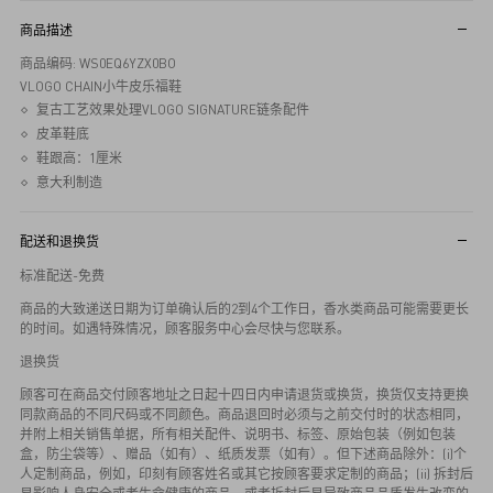
商品描述
商品编码: WS0EQ6YZX0BO
VLOGO CHAIN小牛皮乐福鞋
复古工艺效果处理VLOGO SIGNATURE链条配件
皮革鞋底
鞋跟高：1厘米
意大利制造
配送和退换货
标准配送-免费
商品的大致递送日期为订单确认后的2到4个工作日，香水类商品可能需要更长
的时间。如遇特殊情况，顾客服务中心会尽快与您联系。
退换货
顾客可在商品交付顾客地址之日起十四日内申请退货或换货，换货仅支持更换
同款商品的不同尺码或不同颜色。商品退回时必须与之前交付时的状态相同，
并附上相关销售单据，所有相关配件、说明书、标签、原始包装（例如包装
盒，防尘袋等）、赠品（如有）、纸质发票（如有）。但下述商品除外：(i)个
人定制商品，例如，印刻有顾客姓名或其它按顾客要求定制的商品；(ii) 拆封后