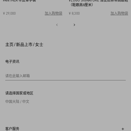
PANTHEA 羊皮革手袋
VLOGO SIGNATURE 漆皮后系带高跟鞋
（鞋跟高8厘米）
¥ 29,000
加入购物袋
¥ 8,300
加入购物袋
34
34.5
35
35.5
36
36.5
37
37.5
38
38.5
1
39
39.5
40
2
3
4
5
主页
/
新品上市
/
女士
6
7
8
9
电子资讯
1
0
请在此输入邮箱
请选择国家或地区
中国大陆 / 中文
客户服务