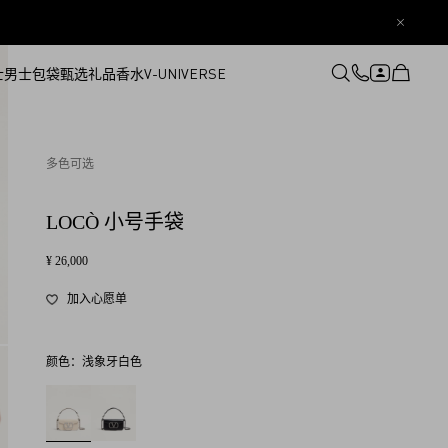
士
男士
包袋
甄选礼品
香水
V-UNIVERSE
登录或注册
心愿单
多色可选
LOCÒ 小号手袋
¥ 26,000
加入心愿单
颜色：
浅象牙白色