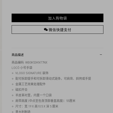
加入购物袋
微信快捷支付
商品描述
商品编码: WB0K53KNT7NX
LOCÒ 小号手袋
VLOGO SIGNATURE 装饰
配可拆卸提手和可拆卸滑动式链条，可肩背、斜挎或手提
金属工艺效果处理配件
磁扣开合
羊皮革衬里，内置一个口袋
肩带高度 (中点至包身顶部垂直高度)：55厘米
尺寸：宽 19 X 高10.5 X 深 5 厘米
意大利制造