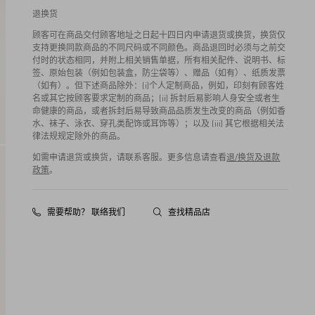
退换货
顾客可在商品交付顾客地址之日起十四日内申请退货或换货，换货仅
支持更换同款商品的不同尺码或不同颜色。商品退回时必须与之前交
付时的状态相同，并附上相关销售单据，所有相关配件、说明书、标
签、原始包装（例如包装盒，防尘袋等）、赠品（如有）、纸质发票
（如有）。但下述商品除外：(i)个人定制商品，例如，印刻有顾客姓
名或其它按顾客要求定制的商品；(ii) 拆封后易影响人身安全或者生
命健康的商品，或者拆封后易导致商品品质发生改变的商品（例如香
水、袜子、泳衣、穿孔类配饰或耳饰等）；以及 (iii) 其它根据相关法
律法规规定除外的商品。
如需申请退货或换货，请联系客服。更多信息请查看
退/换货及退款
政策
。
需要帮助？ 联络我们
查找精品店