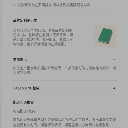
该款商品存在不同货号,请以收到的实际货号为准
品牌定制笔记本
单笔订单实付满8,000元尊享品牌定制笔
记本1本。礼赠将在收货14天后寄出，每
笔订单仅赠送1次，赠完即止。礼赠以实
物为准，更多详情请咨询在线客服。
友情提示
由于生产批次和拍摄技术等原因，产品信息可能与实物略有差异，请
以实物为准。
VALENTINO包装
所有订单尊享品牌标志性商品包装。图片仅供参考，实物包装可能因
商品尺寸等因素有所不同，具体以收到实物包装为准，感谢您的理
配送和退换货
解。
标准配送-免费
商品的大致递送日期为订单确认后的2到4个工作日，香水类商品可能
需要更长的时间。如遇特殊情况，顾客服务中心会尽快与您联系。