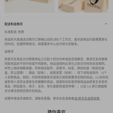
配送和退换货
标准配送-免费
商品的大致递送日期为订单确认后的2到4个工作日，香水类商品可能需要更长
的时间。如遇特殊情况，顾客服务中心会尽快与您联系。
退换货
顾客可在商品交付顾客地址之日起十四日内申请退货或换货，换货仅支持更换
同款商品的不同尺码或不同颜色。商品退回时必须与之前交付时的状态相同，
并附上相关销售单据，所有相关配件、说明书、标签、原始包装（例如包装
盒，防尘袋等）、赠品（如有）、纸质发票（如有）。但下述商品除外：(i)个
人定制商品，例如，印刻有顾客姓名或其它按顾客要求定制的商品；(ii) 拆封后
易影响人身安全或者生命健康的商品，或者拆封后易导致商品品质发生改变的
商品（例如香水、袜子、泳衣、穿孔类配饰或耳饰等）；以及 (iii) 其它根据相
关法律法规规定除外的商品。
如需申请退货或换货，请联系客服。更多信息请查看
退/换货及退款政策
。
猜你喜欢