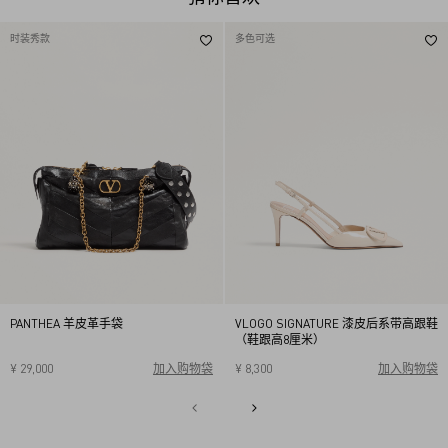
时装秀款
多色可选
PANTHEA 羊皮革手袋
VLOGO SIGNATURE 漆皮后系带高跟鞋
（鞋跟高8厘米）
¥ 29,000
加入购物袋
¥ 8,300
加入购物袋
34
34.5
35
35.5
36
36.5
37
37.5
38
38.5
1
39
39.5
40
2
3