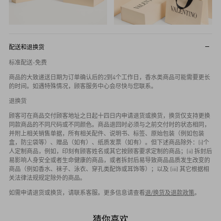
配送和退换货
标准配送-免费
商品的大致递送日期为订单确认后的2到4个工作日，香水类商品可能需要更长
的时间。如遇特殊情况，顾客服务中心会尽快与您联系。
退换货
顾客可在商品交付顾客地址之日起十四日内申请退货或换货，换货仅支持更换
同款商品的不同尺码或不同颜色。商品退回时必须与之前交付时的状态相同，
并附上相关销售单据，所有相关配件、说明书、标签、原始包装（例如包装
盒，防尘袋等）、赠品（如有）、纸质发票（如有）。但下述商品除外：(i)个
人定制商品，例如，印刻有顾客姓名或其它按顾客要求定制的商品；(ii) 拆封后
易影响人身安全或者生命健康的商品，或者拆封后易导致商品品质发生改变的
商品（例如香水、袜子、泳衣、穿孔类配饰或耳饰等）；以及 (iii) 其它根据相
关法律法规规定除外的商品。
如需申请退货或换货，请联系客服。更多信息请查看
退/换货及退款政策
。
猜你喜欢