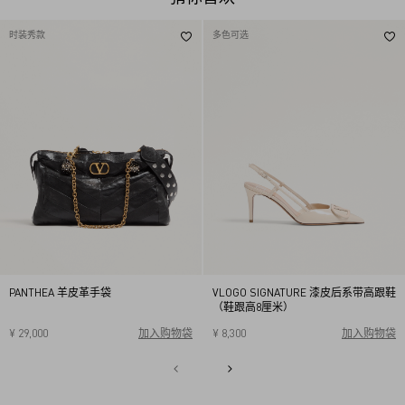
时装秀款
多色可选
PANTHEA 羊皮革手袋
VLOGO SIGNATURE 漆皮后系带高跟鞋
（鞋跟高8厘米）
¥ 29,000
加入购物袋
¥ 8,300
加入购物袋
34
34.5
35
35.5
36
36.5
37
37.5
38
38.5
1
39
39.5
40
2
3