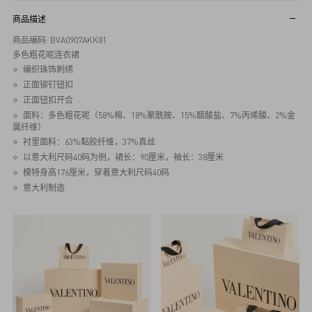
商品描述
商品编码: BVA0907AKK81
多色粗花呢连衣裙
编织珠饰刺绣
正面铆钉钮扣
正面钮扣开合
面料：多色粗花呢（58%棉、18%聚酰胺、15%醋酸盐、7%丙烯酸、2%金
属纤维）
衬里面料：63%黏胶纤维，37%真丝
以意大利尺码40码为例，裙长：90厘米，袖长：38厘米
模特身高176厘米，穿着意大利尺码40码
意大利制造