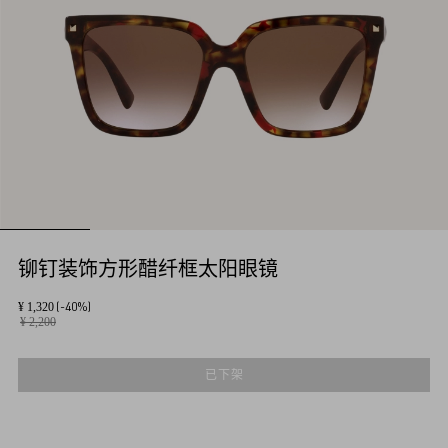
铆钉装饰方形醋纤框太阳眼镜
(-40%)
¥ 1,320
¥ 2,200
已下架