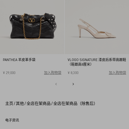
PANTHEA 羊皮革手袋
VLOGO SIGNATURE 漆皮后系带高跟鞋
（鞋跟高8厘米）
¥ 29,000
加入购物袋
¥ 8,300
加入购物袋
34
34.5
35
35.5
36
36.5
37
37.5
38
38.5
1
39
39.5
40
2
3
4
5
主页
/
其他
/
全店在架商品
/
全店在架商品（除售后）
6
7
8
9
电子资讯
1
0