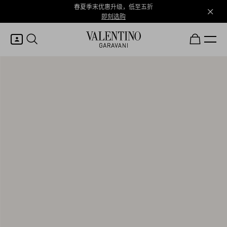
春夏季末优惠升级，低至五折
即刻选购
我的账户
登录或注册
心愿单