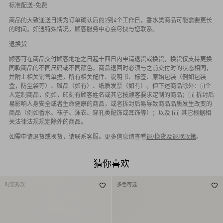
标准配送-免费
商品的大致递送日期为订单确认后的2到4个工作日，香水类商品可能需要更长
的时间。如遇特殊情况，顾客服务中心会尽快与您联系。
退换货
顾客可在商品交付顾客地址之日起十四日内申请退货或换货，换货仅支持更换
同款商品的不同尺码或不同颜色。商品退回时必须与之前交付时的状态相同，
并附上相关销售单据，所有相关配件、说明书、标签、原始包装（例如包装
盒，防尘袋等）、赠品（如有）、纸质发票（如有）。但下述商品除外：(i)个
人定制商品，例如，印刻有顾客姓名或其它按顾客要求定制的商品；(ii) 拆封后
易影响人身安全或者生命健康的商品，或者拆封后易导致商品品质发生改变的
商品（例如香水、袜子、泳衣、穿孔类配饰或耳饰等）；以及 (iii) 其它根据相
关法律法规规定除外的商品。
如需申请退货或换货，请联系客服。更多信息请查看
退/换货及退款政策
。
猜你喜欢
时装秀款
多色可选