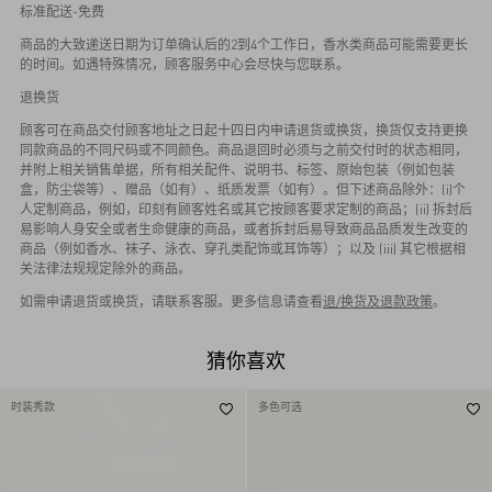
标准配送-免费
商品的大致递送日期为订单确认后的2到4个工作日，香水类商品可能需要更长
的时间。如遇特殊情况，顾客服务中心会尽快与您联系。
退换货
顾客可在商品交付顾客地址之日起十四日内申请退货或换货，换货仅支持更换
同款商品的不同尺码或不同颜色。商品退回时必须与之前交付时的状态相同，
并附上相关销售单据，所有相关配件、说明书、标签、原始包装（例如包装
盒，防尘袋等）、赠品（如有）、纸质发票（如有）。但下述商品除外：(i)个
人定制商品，例如，印刻有顾客姓名或其它按顾客要求定制的商品；(ii) 拆封后
易影响人身安全或者生命健康的商品，或者拆封后易导致商品品质发生改变的
商品（例如香水、袜子、泳衣、穿孔类配饰或耳饰等）；以及 (iii) 其它根据相
关法律法规规定除外的商品。
如需申请退货或换货，请联系客服。更多信息请查看
退/换货及退款政策
。
猜你喜欢
时装秀款
多色可选