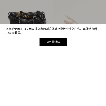
本网站使用Cookie用以提高您的浏览体验及投放个性化广告，具体请查看
Cookie政策
。
同意并继续
PANTHEA 羊皮革手袋
VLOGO SIGNATURE 漆皮后系带高跟鞋
（鞋跟高8厘米）
¥ 29,000
加入购物袋
¥ 8,300
加入购物袋
34
34.5
35
35.5
36
36.5
37
37.5
38
38.5
1
39
39.5
40
2
3
4
5
主页
/
其他
/
全店在架商品
/
全店在架商品（除售后）
6
7
8
9
电子资讯
1
0