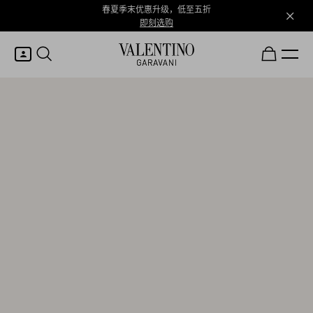
春夏季末优惠升级，低至五折
即刻选购
我的账户
登录或注册
心愿单