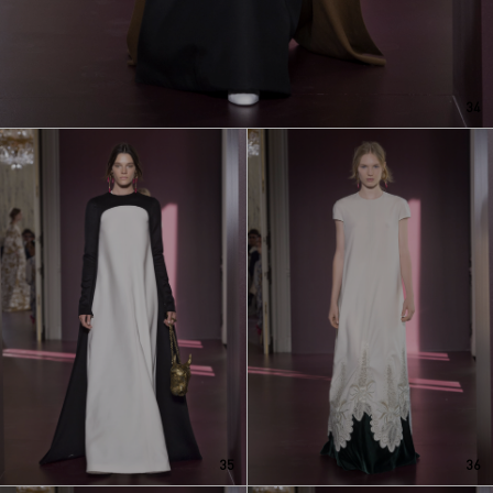
34
35
36