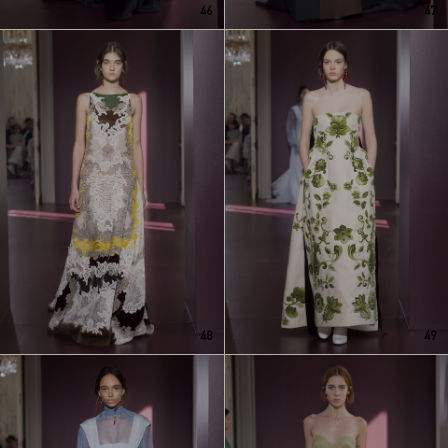
46
47
48
49