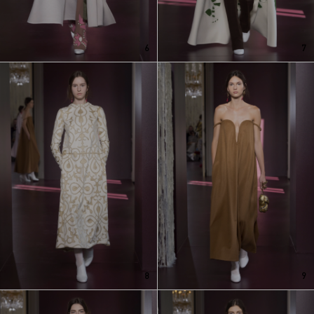
6
7
8
9