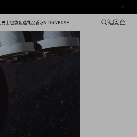
士
男士
包袋
甄选礼品
香水
V-UNIVERSE
登录或注册
心愿单