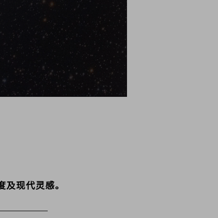
鞋
度及现代灵感。