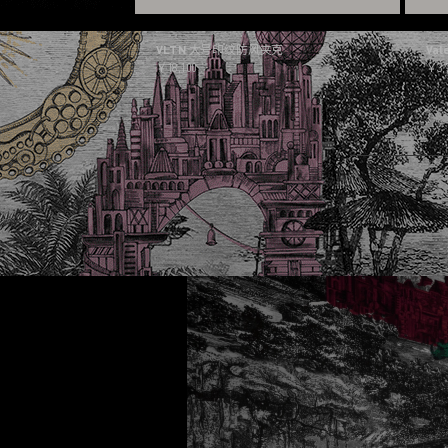
VLTN 大号印纹防风夹克
Va
￥18,100
￥3,