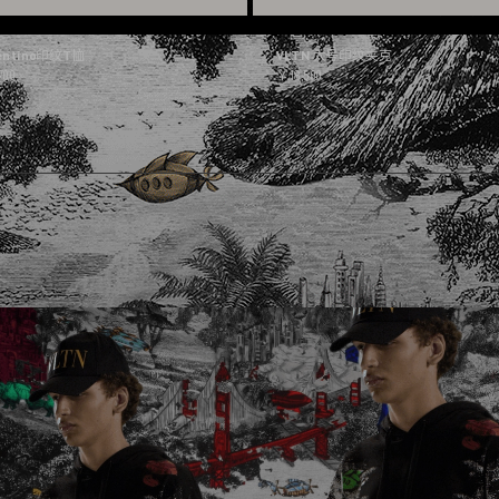
lentino印纹T恤
VLTN 大号印纹夹克
700
￥18,500