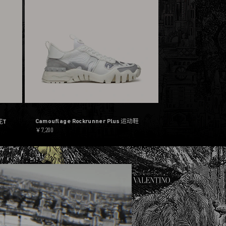
Camouflage Rockrunner Plus 运动鞋
花T
￥7,200