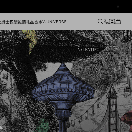
士
男士
包袋
甄选礼品
香水
V-UNIVERSE
登录或注册
心愿单