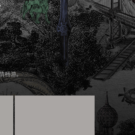
C
尽情畅游。