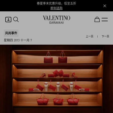
春夏季末优惠升级，低至五折
即刻选购
我的账户
风尚事件
上一页
|
下一页
星期四 2013 十一月 7
登录或注册
心愿单