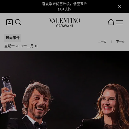
春夏季末优惠升级，低至五折
即刻选购
我的账户
风尚事件
上一页
|
下一页
星期一 2018 十二月 10
登录或注册
心愿单