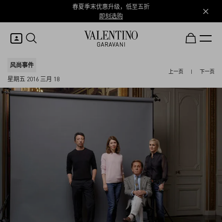
春夏季末优惠升级，低至五折
即刻选购
我的账户
风尚事件
上一页
|
下一页
星期五 2016 三月 18
登录或注册
心愿单