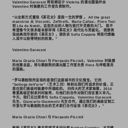
Valentino Garavani 将担纲设计 Violetta 的演出服装并由
Valentino 时装屋的工作室负责制作。
“以全新方式重现《茶花女》是我一生的梦想 。 All the great
maestros 从 Visconti、Zeffirelli、Maria Callas、Piero Tosi
到 Lila de Nobili，这些杰出的人物为我打开灵感的大门。 我不
希望像今天很多版本那样将《茶花女》现代化与荒诞化。 我想表
现经典而华丽的《茶花女》，我告诉 Sofia Coppola 将现代感融
入其中以获得特别的效果。”
Valentino Garavani
Maria Grazia Chiuri 与 Pierpaolo Piccioli，Valentino 时装屋
的创意总监，将与歌剧院的演出服工作室负责 Flora 与伴唱演员
的服装。
“罗马歌剧院所呈现的是我们这座城市的文化瑰宝。 它的
“bottega dell’arte”（艺术工坊）映射出我们所追求的价值，正
是在我们高级时装屋中所描绘的。 向伟大的艺术家致敬，2014
春夏高级定制系列时装秀，与他们的合作对我们而言意义非凡。
今天，我们无比荣幸与 Sofia Coppola、Valentino Garavani
先生、Giancarlo Giammetti 先生合作，通过我们的高级定制工
作室与罗马歌剧院杰出的艺术家们合作呈现《茶花女》。”
Maria Grazia Chiuri 与 Pierpaolo Piccioli