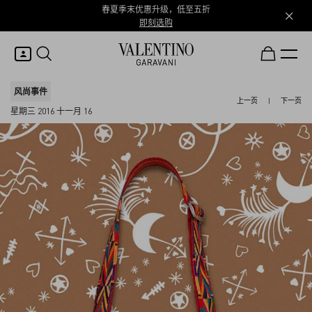
春夏季末优惠升级，低至五折
即刻选购
我的账户
风尚事件
上一页
|
下一页
星期三 2016 十一月 16
登录或注册
心愿单